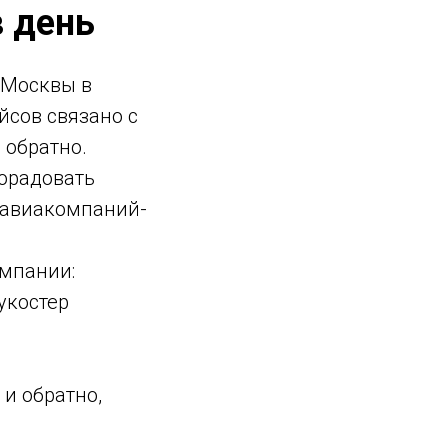
в день
 Москвы в
йсов связано с
 обратно.
порадовать
ы авиакомпаний-
омпании:
укостер
и обратно,